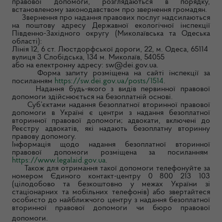
правової допомоги, розглядаються в порядку,
встановленому законодавством про звернення громадян.
Звернення про надання правових послуг надсилаються
на поштову адресу Державної екологічної інспекції
Південно-Західного округу (Миколаївська та Одеська
області):
Лінія 12, 6 ст. Люстдорфської дороги, 22, м. Одеса, 65114
вулиця 3 Слобідська, 134 м. Миколаїв, 54055
або на електронну адресу: sw@dei.gov.ua.
Форма запиту розміщена на сайті інспекції за
посиланням
https://sw.dei.gov.ua/posts/1514
.
Надання будь-якого з видів первинної правової
допомоги здійснюється на безоплатній основі.
Суб’єктами надання безоплатної вторинної правової
допомоги в Україні є центри з надання безоплатної
вторинної правової допомоги; адвокати, включені до
Реєстру адвокатів, які надають безоплатну вторинну
правову допомогу.
Інформація щодо надання безоплатної вторинної
правової допомоги розміщена за посиланням
https://www.legalaid.gov.ua
.
Також для отримання такої допомоги телефонуйте за
номером Єдиного контакт-центру 0 800 213 103
(цілодобово та безкоштовно у межах України зі
стаціонарних та мобільних телефонів) або звертайтеся
особисто до найближчого центру з надання безоплатної
вторинної правової допомоги чи бюро правової
допомоги.