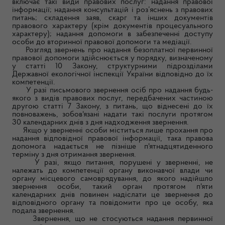
включає такі види правових послуг: надання правової
інформації; надання консультацій і роз’яснень з правових
питань; складення заяв, скарг та інших документів
правового характеру (крім документів процесуального
характеру); надання допомоги в забезпеченні доступу
особи до вторинної правової допомоги та медіації.
Розгляд звернень про надання безоплатної первинної
правової допомоги здійснюється у порядку, визначеному
у статті 10 Закону, структурними підрозділами
Державної екологічної інспекції України відповідно до їх
компетенції.
У разі письмового звернення осіб про надання будь-
якого з видів правових послуг, передбачених частиною
другою статті 7 Закону, з питань, що віднесені до їх
повноважень, зобов'язані надати такі послуги протягом
30 календарних днів з дня надходження звернення.
Якщо у зверненні особи міститься лише прохання про
надання відповідної правової інформації, така правова
допомога надається не пізніше п'ятнадцятиденного
терміну з дня отримання звернення.
У разі, якщо питання, порушені у зверненні, не
належать до компетенції органу виконавчої влади чи
органу місцевого самоврядування, до якого надійшло
звернення особи, такий орган протягом п'яти
календарних днів повинен надіслати це звернення до
відповідного органу та повідомити про це особу, яка
подала звернення.
Звернення, що не стосуються надання первинної