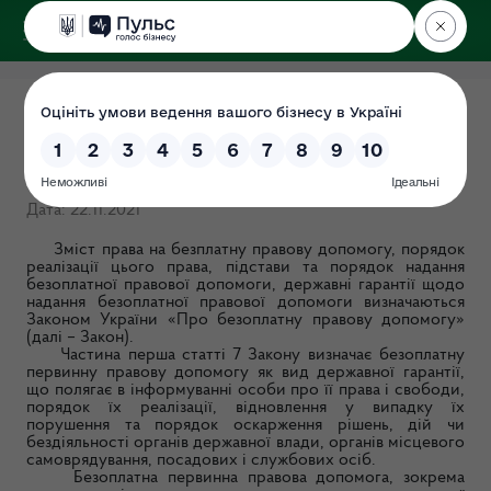
ДЕРЖЕКОІНСПЕКЦІЯ
Безоплатна правова
допомога
Дата: 22.11.2021
Зміст права на безплатну правову допомогу, порядок
реалізації цього права, підстави та порядок надання
безоплатної правової допомоги, державні гарантії щодо
надання безоплатної правової допомоги визначаються
Законом України «Про безоплатну правову допомогу»
(далі – Закон).
Частина перша статті 7 Закону визначає безоплатну
первинну правову допомогу як вид державної гарантії,
що полягає в інформуванні особи про її права і свободи,
порядок їх реалізації, відновлення у випадку їх
порушення та порядок оскарження рішень, дій чи
бездіяльності органів державної влади, органів місцевого
самоврядування, посадових і службових осіб.
Безоплатна первинна правова допомога, зокрема